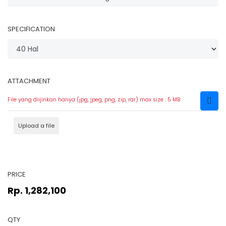
SPECIFICATION
ATTACHMENT
File yang diijinkan hanya (jpg, jpeg, png, zip, rar) max size : 5 MB
Upload a file
PRICE
Rp. 1,282,100
QTY