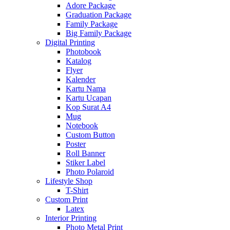
Adore Package
Graduation Package
Family Package
Big Family Package
Digital Printing
Photobook
Katalog
Flyer
Kalender
Kartu Nama
Kartu Ucapan
Kop Surat A4
Mug
Notebook
Custom Button
Poster
Roll Banner
Stiker Label
Photo Polaroid
Lifestyle Shop
T-Shirt
Custom Print
Latex
Interior Printing
Photo Metal Print