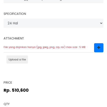
SPECIFICATION
ATTACHMENT
File yang diijinkan hanya (jpg, jpeg, png, zip, rar) max size : 5 MB
Upload a file
PRICE
Rp. 510,600
QTY